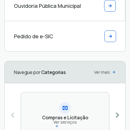
Ouvidoria Pública Municipal
Ouvidoria
Protocolos
e e-SIC
Ver
Ver
Pedido de e-SIC
serviços
serviços
Navegue por
Categorias
Ver mais
Compras e Licitação
Ver serviços